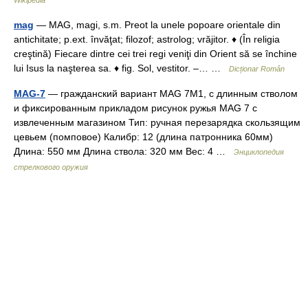
Wikipedia
mag
— MAG, magi, s.m. Preot la unele popoare orientale din
antichitate; p.ext. învăţat; filozof; astrolog; vrăjitor. ♦ (În religia
creştină) Fiecare dintre cei trei regi veniţi din Orient să se închine
lui Isus la naşterea sa. ♦ fig. Sol, vestitor. –… …
Dicționar Român
MAG-7
— гражданский вариант MAG 7M1, с длинным стволом
и фиксированным прикладом рисунок ружья MAG 7 с
извлеченным магазином Тип: ручная перезарядка скользящим
цевьем (помповое) Калибр: 12 (длина патронника 60мм)
Длина: 550 мм Длина ствола: 320 мм Вес: 4 …
Энциклопедия
стрелкового оружия