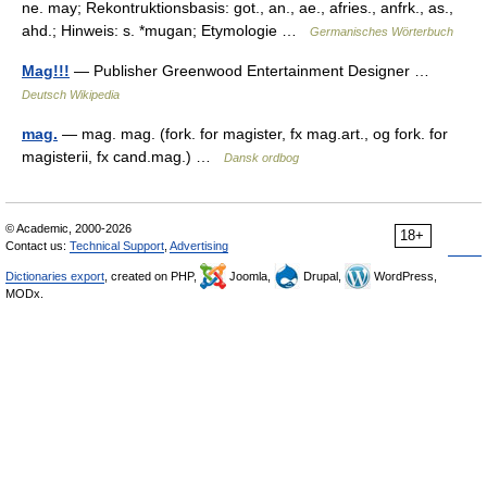
ne. may; Rekontruktionsbasis: got., an., ae., afries., anfrk., as.,
ahd.; Hinweis: s. *mugan; Etymologie …
Germanisches Wörterbuch
Mag!!!
— Publisher Greenwood Entertainment Designer …
Deutsch Wikipedia
mag.
— mag. mag. (fork. for magister, fx mag.art., og fork. for
magisterii, fx cand.mag.) …
Dansk ordbog
© Academic, 2000-2026
18+
Contact us:
Technical Support
,
Advertising
Dictionaries export
, created on PHP,
Joomla,
Drupal,
WordPress,
MODx.