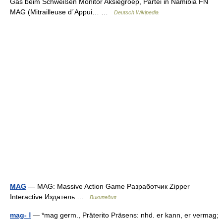
Gas beim Schweißen Monitor Aksiegroep, Partei in Namibia FN
MAG (Mitrailleuse d´Appui… …
Deutsch Wikipedia
MAG
— MAG: Massive Action Game Разработчик Zipper
Interactive Издатель …
Википедия
mag- Ⅰ
— *mag germ., Präterito Präsens: nhd. er kann, er vermag;