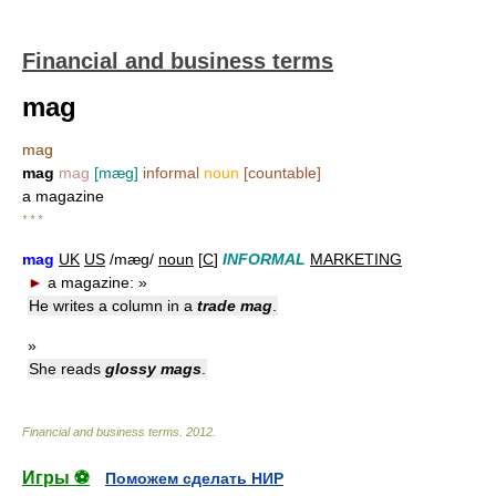
Financial and business terms
mag
mag
mag
mag
[mæg]
informal
noun
[countable]
a magazine
* * *
mag
UK
US
/mæɡ/
noun
[
C
]
INFORMAL
MARKETING
►
a magazine:
»
He writes a column in a
trade mag
.
»
She reads
glossy mags
.
Financial and business terms
.
2012
.
Игры ⚽
Поможем сделать НИР